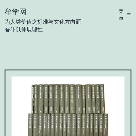
跳
牟学网
菜
至
单
为人类价值之标准与文化方向而
内
奋斗以伸展理性
容