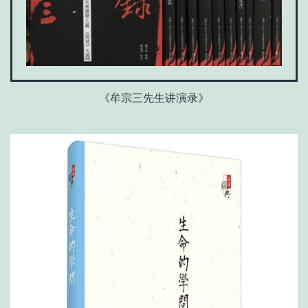
《牟宗三先生讲演录》