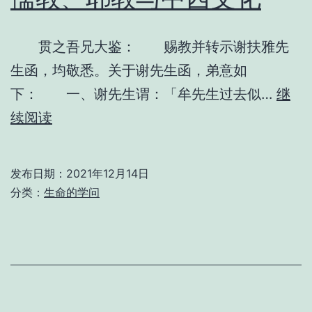
贯之吾兄大鉴： 赐教并转示谢扶雅先
生函，均敬悉。关于谢先生函，弟意如
下： 一、谢先生谓：「牟先生过去似…
继
儒
续阅读
教、
耶
发布日期：
2021年12月14日
教
分类：
生命的学问
与
中
西
文
化