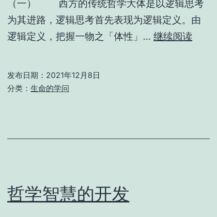
（一） 西方的传统哲学大体是以逻辑思考
国
为其进路，逻辑思考首先表现为逻辑定义。由
思
从
逻辑定义，把握一物之「体性」…
继续阅读
想
西
方
发布日期：
2021年12月8日
哲
分类：
生命的学问
学
进
至
儒
家
学
哲学智慧的开发
术
——