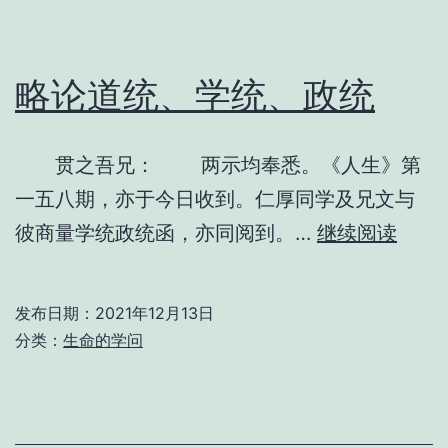
略论道统、学统、政统
贯之吾兄： 两示均奉悉。《人生》第
一五八期，亦于今日收到。仁厚同学及兄文与
略
彼商量学统政统函，亦同阅到。…
继续阅读
论
道
发布日期：
2021年12月13日
统、
分类：
生命的学问
学
统、
政