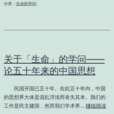
十
分类：
生命的学问
年
来
的
政
治
意
关于「生命」的学问——
识
论五十年来的中国思想
—
寿
民国开国已五十年。在此五十年内，中国
张
的思想界大体是混乱浮浅而丧失其本。我们的
君
关
工作是民主建国，然而我们学术界…
继续阅读
劢