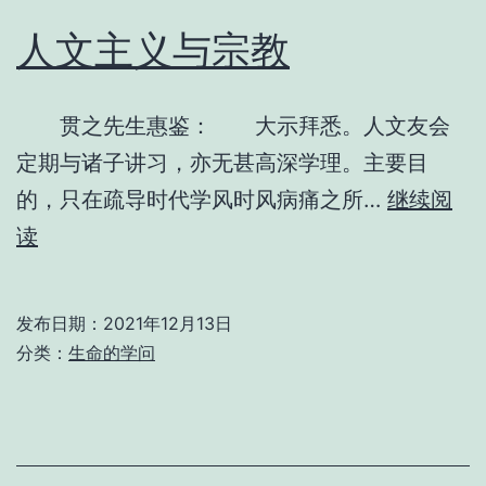
人文主义与宗教
贯之先生惠鉴： 大示拜悉。人文友会
定期与诸子讲习，亦无甚高深学理。主要目
的，只在疏导时代学风时风病痛之所…
继续阅
人
读
文
主
发布日期：
2021年12月13日
义
分类：
生命的学问
与
宗
教