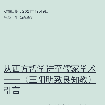
于
先
「
生
发布日期：
2021年12月9日
命
七
分类：
生命的学问
的
十
学
大
问
庆
—
论
五
从西方哲学进至儒家学术
十
——〈王阳明致良知教〉
年
引言
来
的
中