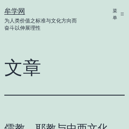
跳
牟学网
菜
至
单
为人类价值之标准与文化方向而
内
奋斗以伸展理性
容
文章
儒教、耶教与中西文化