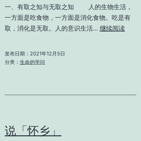
一、有取之知与无取之知 人的生物生活，
〈王
一方面是吃食物，一方面是消化食物。吃是有
阳
哲
取，消化是无取。人的意识生活…
继续阅读
明
学
致
智
良
发布日期：
2021年12月5日
慧
分类：
生命的学问
知
的
教〉
开
引
发
言
说「怀乡」