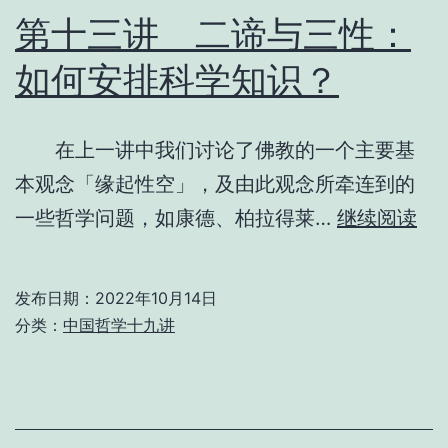
之
第十三讲 二谛与三性：
「
如何安排科学知识？
心
开
在上一讲中我们讨论了佛教的一个主要基
二
本观念「缘起性空」，及由此观念所牵连到的
门
第
一些哲学问题，如康德、柏拉得莱…
继续阅读
十
三
发布日期：
2022年10月14日
分类：
中国哲学十九讲
二
谛
与