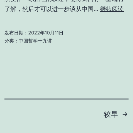
并
第
了解，然后才可以进一步谈从中国…
继续阅读
略
十
论
一
发布日期：
2022年10月11日
佛
分类：
中国哲学十九讲
教
魏
「
晋
起
玄
性
学
空
的
一
主
义
要
文
较早
所
课
章
牵
题