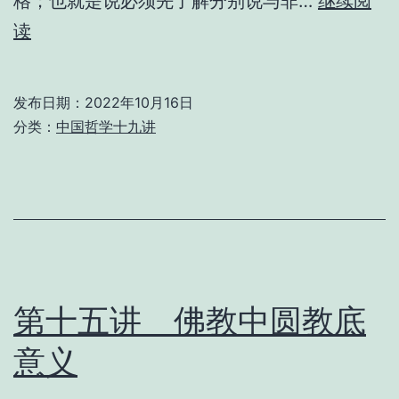
格；也就是说必须先了解分别说与非…
继续阅
第
读
十
六
发布日期：
2022年10月16日
讲
分类：
中国哲学十九讲
分
别
说
与
非
分
第十五讲 佛教中圆教底
别
意义
说
以