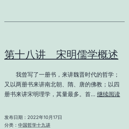
贯
系
统
的
圆
第十八讲 宋明儒学概述
熟
我曾写了一册书，来讲魏晋时代的哲学；
又以两册书来讲南北朝、隋、唐的佛教；以四
第
册书来讲宋明理学，其量最多。首…
继续阅读
十
八
发布日期：
2022年10月17日
分类：
中国哲学十九讲