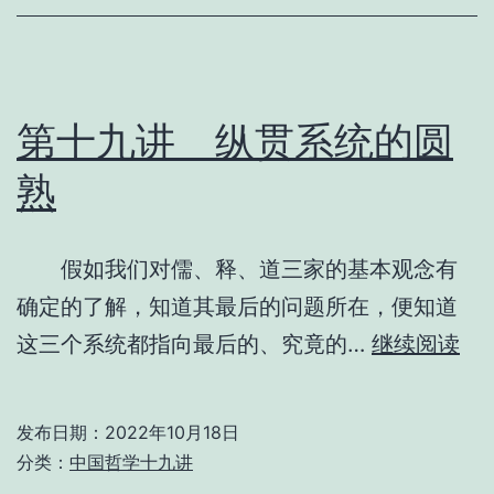
讲》
目
录
索
第十九讲 纵贯系统的圆
引
熟
假如我们对儒、释、道三家的基本观念有
确定的了解，知道其最后的问题所在，便知道
第
这三个系统都指向最后的、究竟的…
继续阅读
十
九
发布日期：
2022年10月18日
分类：
中国哲学十九讲
纵