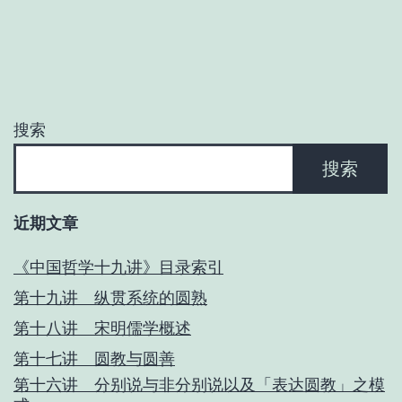
连
分
以
到
及
页
的
玄
诸
理
搜索
哲
之
学
搜索
内
理
容
境
近期文章
与
与
价
《中国哲学十九讲》目录索引
问
值
第十九讲 纵贯系统的圆熟
题
第十八讲 宋明儒学概述
第十七讲 圆教与圆善
第十六讲 分别说与非分别说以及「表达圆教」之模