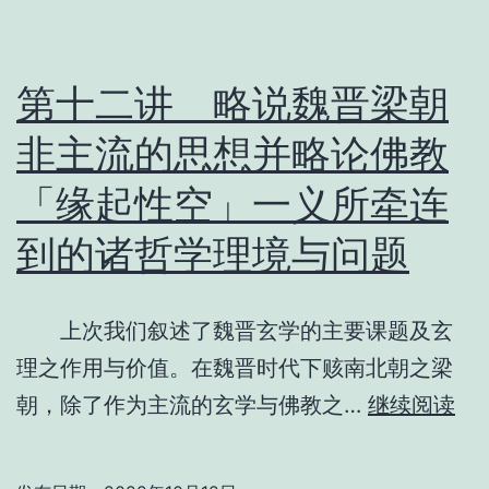
三
性
如
第十二讲 略说魏晋梁朝
何
非主流的思想并略论佛教
安
「缘起性空」一义所牵连
排
科
到的诸哲学理境与问题
学
知
上次我们叙述了魏晋玄学的主要课题及玄
识
理之作用与价值。在魏晋时代下赅南北朝之梁
第
朝，除了作为主流的玄学与佛教之…
继续阅读
十
二