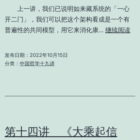
上一讲，我们已说明如来藏系统的「一心
及
开二门」，我们可以把这个架构看成是一个有
「表
第
普遍性的共同模型，用它来消化康…
达
继续阅读
十
圆
五
教」
发布日期：
2022年10月15日
之
分类：
中国哲学十九讲
佛
模
教
式
中
圆
教
底
第十四讲 《大乘起信
意