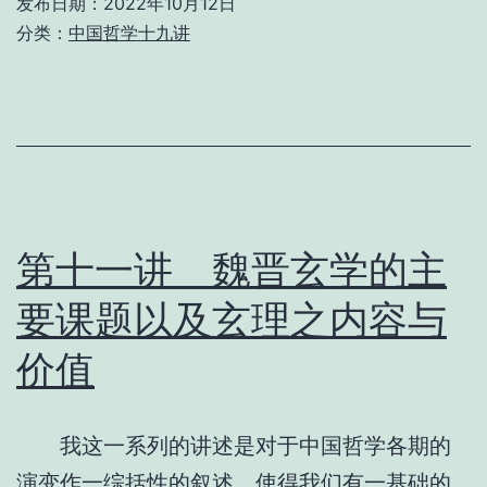
发布日期：
2022年10月12日
分类：
中国哲学十九讲
略
说
魏
晋
梁
朝
第十一讲 魏晋玄学的主
非
要课题以及玄理之内容与
主
价值
流
的
思
我这一系列的讲述是对于中国哲学各期的
想
演变作一综括性的叙述，使得我们有一基础的