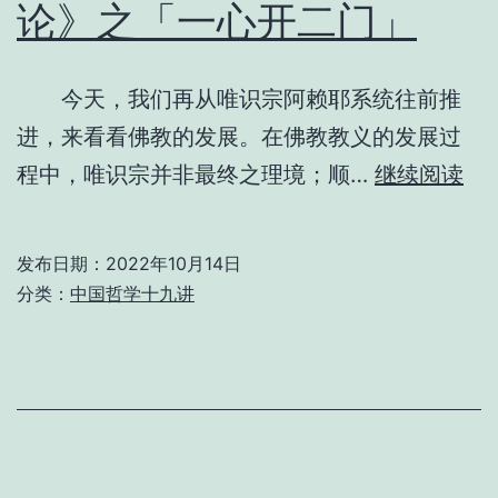
论》之「一心开二门」
义
今天，我们再从唯识宗阿赖耶系统往前推
进，来看看佛教的发展。在佛教教义的发展过
第
程中，唯识宗并非最终之理境；顺…
继续阅读
十
四
发布日期：
2022年10月14日
分类：
中国哲学十九讲
《
乘
起
信
论