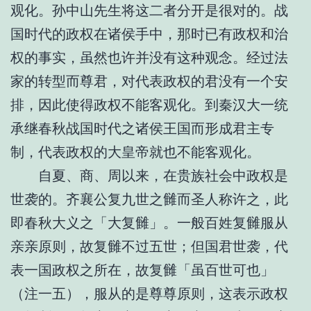
观化。孙中山先生将这二者分开是很对的。战
国时代的政权在诸侯手中，那时已有政权和治
权的事实，虽然也许并没有这种观念。经过法
家的转型而尊君，对代表政权的君没有一个安
排，因此使得政权不能客观化。到秦汉大一统
承继春秋战国时代之诸侯王国而形成君主专
制，代表政权的大皇帝就也不能客观化。
自夏、商、周以来，在贵族社会中政权是
世袭的。齐襄公复九世之雠而圣人称许之，此
即春秋大义之「大复雠」。一般百姓复雠服从
亲亲原则，故复雠不过五世；但国君世袭，代
表一国政权之所在，故复雠「虽百世可也」
（注一五），服从的是尊尊原则，这表示政权