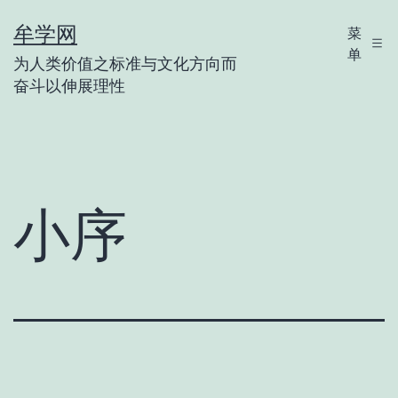
跳
牟学网
菜
至
单
为人类价值之标准与文化方向而
内
奋斗以伸展理性
容
小序